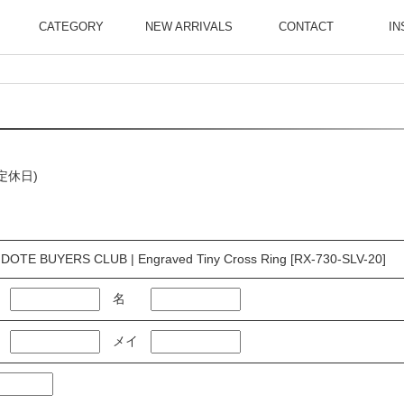
CATEGORY
NEW ARRIVALS
CONTACT
IN
曜定休日)
DOTE BUYERS CLUB | Engraved Tiny Cross Ring [RX-730-SLV-20]
名
メイ