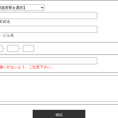
町村名
・ビル名
-
-
違いがないよう、ご注意下さい。
確認