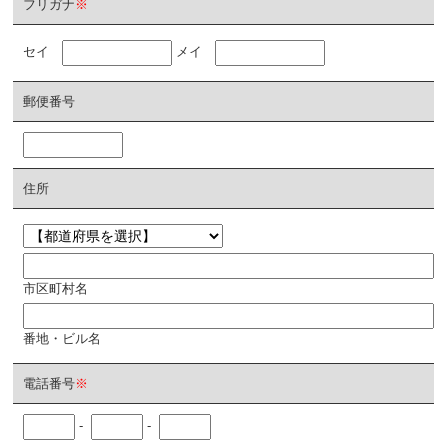
フリガナ
※
セイ
メイ
郵便番号
住所
市区町村名
番地・ビル名
電話番号
※
-
-