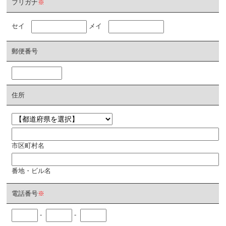
フリガナ
※
セイ
メイ
郵便番号
住所
市区町村名
番地・ビル名
電話番号
※
-
-