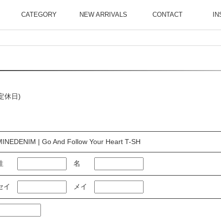
CATEGORY
NEW ARRIVALS
CONTACT
IN
曜定休日)
MINEDENIM | Go And Follow Your Heart T-SH
性
名
セイ
メイ