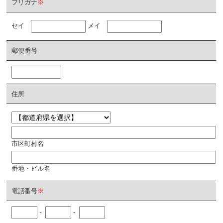
フリガナ
※
セイ
メイ
郵便番号
住所
市区町村名
番地・ビル名
電話番号
※
-
-