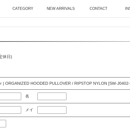
CATEGORY
NEW ARRIVALS
CONTACT
IN
曜定休日)
rr | ORGANIZED HOODED PULLOVER / RIPSTOP NYLON [SW-J0402-
名
メイ