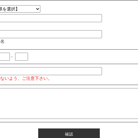
名
ル名
-
がないよう、ご注意下さい。
確認