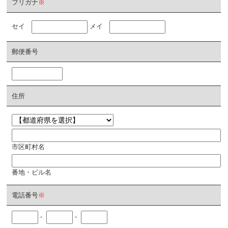
フリガナ
※
セイ
メイ
郵便番号
住所
市区町村名
番地・ビル名
電話番号
※
-
-