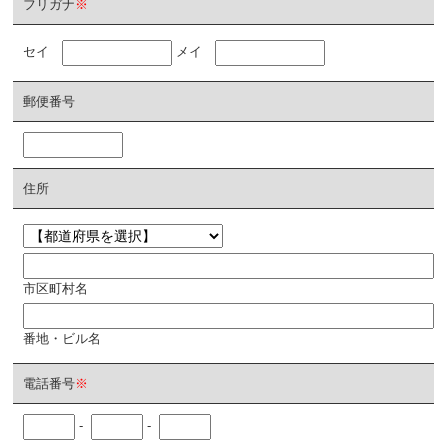
フリガナ
※
セイ
メイ
郵便番号
住所
市区町村名
番地・ビル名
電話番号
※
-
-