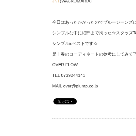
JKT
(WACKOMARIA)
今日はあったかかったのでブルージーンズ
シンプルな中に細部まで拘った☆スタッズT
シンプルisベストです☆
是非春のコーディネートの参考にしてみて下
OVER FLOW
TEL 0739244141
MAIL over@plump.co.jp