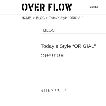
BRAND
HOME
BLOG
Today's Style "ORIGIAL"
BLOG
Today’s Style “ORIGIAL”
2016年3月18日
今日も２１℃！！