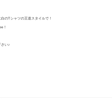
に白のTシャツの王道スタイルで！
ee！
さい♪