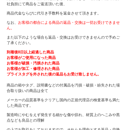
社負担にて商品をご返送頂いた後、
商品代金ならびに代引き手数料を返金させて頂きます。
なお、
お客様の都合による商品の返品・交換は一切お受けできませ
ん。
また以下のような場合も返品・交換はお受けできませんので予めご
了承ください。
到着後8日以上経過した商品
お客様がご使用になった商品
お客様が破損・汚損された商品
お客様が加工・修理された商品
プライスタグを外された後の返品もお受け致しません。
商品の箱やタグ、説明書などの付属品を汚損・破損・紛失された場
合取り扱いの商品は全て
メーカーの品質基準をクリアし国内の正規代理店の検査基準も満た
した商品です。
製造時にやむをえず発生する細かな傷や掠れ、材質上のへこみや黒
点なども良品との理解
の上でお取引をしておりますので、それらを理由とする返品・交換