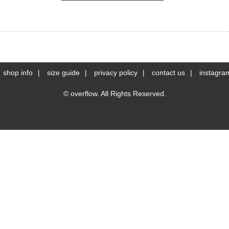
shop info
size guide
privacy policy
contact us
instagra
© overflow. All Rights Reserved.