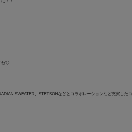
とに！！
ね💘
ANADIAN SWEATER、STETSONなどとコラボレーションなど充実