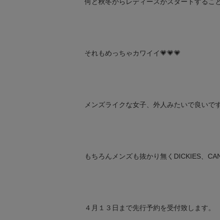
何と秋冬からレディースがスタートするこ
それもめっちゃカワイイ💗💗💗
メンズライクな女子、外人みたいで良いです
もちろんメンズも抜かり無くDICKIES、C
４月１３日まで先行予約を受付致します。