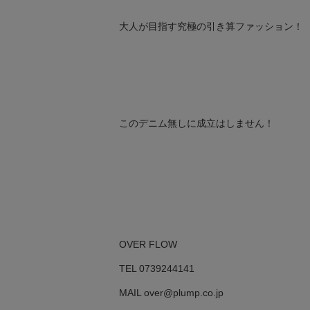
大人が目指す究極の引き算ファッション！
このデニム無しに成立はしません！
OVER FLOW
TEL 0739244141
MAIL over@plump.co.jp