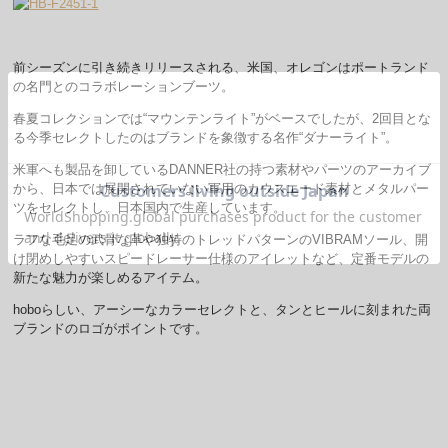
前シーズンに引き続きリリースされる、米国、オレゴンはポートランド
の名門とのコラボレーションブーツ。
春夏コレクションでは“マウンテンライト”がベースでしたが、2回目とな
る今季セレクトしたのはブランドを象徴する名作“ダナーライト”。
米軍へも製品を卸しているDANNER社の持つ素材やパーツのアーカイブ
から、日本では展開されていない軍用のカウスエード素材とメタルパー
ツをセレクトし、日本国内で生産しています。
ラフな毛足の武骨な革や独特のトレッドパターンのVIBRAMソール、開
け閉めしやすいスピードレーサー仕様のアイレットなど、定番モデルの
新たな魅力が楽しめるアイテム。
hoboらしい、アーシーなカラーセレクトと、タンとヒールに刻まれた両
ブランドのロゴがポイントです。