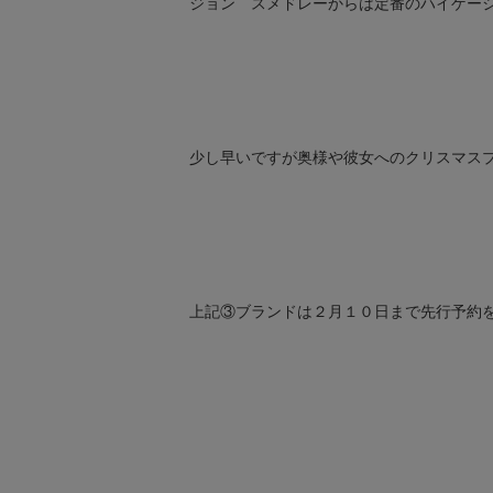
ジョン スメドレーからは定番のハイゲー
少し早いですが奥様や彼女へのクリスマス
上記③ブランドは２月１０日まで先行予約