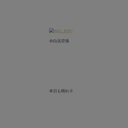
＠白浜空港
本日も晴れ🌞