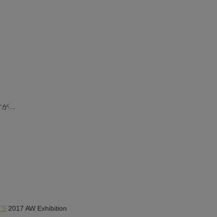
すが…
TS
2017 AW Exhibition