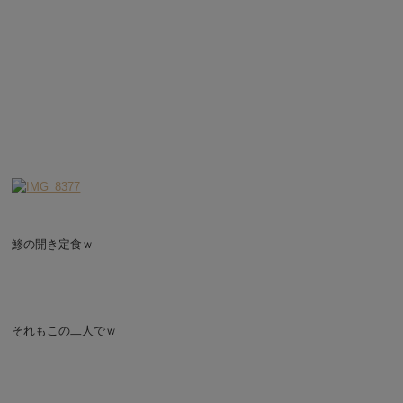
鯵の開き定食ｗ
それもこの二人でｗ