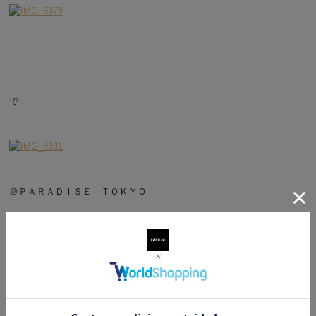
で
＠ＰＡＲＡＤＩＳＥ ＴＯＫＹＯ
イケメンプレス村田くん
三度登場ｗ