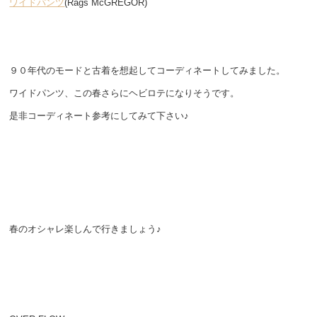
ワイドパンツ
(Rags McGREGOR)
９０年代のモードと古着を想起してコーディネートしてみました。
ワイドパンツ、この春さらにヘビロテになりそうです。
是非コーディネート参考にしてみて下さい♪
春のオシャレ楽しんで行きましょう♪