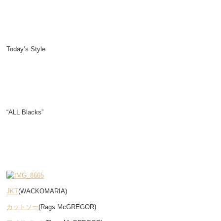
Today’s Style
“ALL Blacks”
JKT
(WACKOMARIA)
カットソー
(Rags McGREGOR)