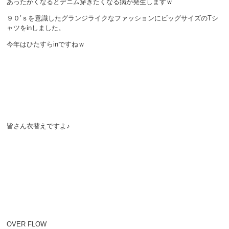
あったかくなるとデニム穿きたくなる病が発生しますｗ
９０’ｓを意識したグランジライクなファッションにビッグサイズのTシ
ャツをinしました。
今年はひたすらinですねｗ
皆さん衣替えですよ♪
OVER FLOW