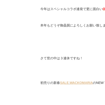
今年はスペシャルコラボ連発で更に面白い
O
本年もどうぞ御贔屓によろしくお願い致します
さて世の中は３連休ですね！
初売りの新春
SALE
,
WACKOMARIA
のNEW