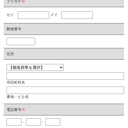
フリガナ
※
セイ
メイ
郵便番号
住所
市区町村名
番地・ビル名
電話番号
※
-
-